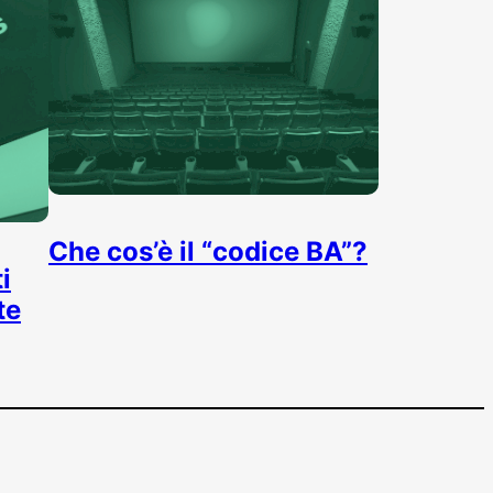
Che cos’è il “codice BA”?
i
te