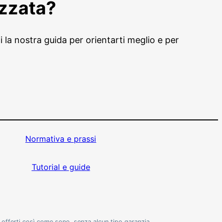
izzata?
 la nostra guida per orientarti meglio e per
Normativa e prassi
Tutorial e guide
o offerti così come sono, senza alcun tipo garanzia,