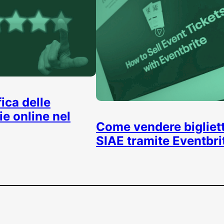
fica delle
rie online nel
Come vendere bigliett
SIAE tramite Eventbri