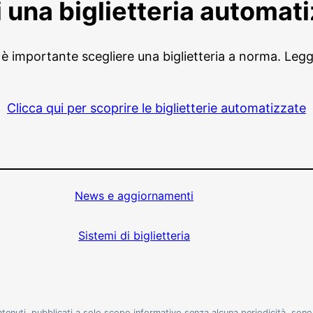
 una biglietteria automat
 è importante scegliere una biglietteria a norma. Leggi
Clicca qui per scoprire le biglietterie automatizzate
News e aggiornamenti
Sistemi di biglietteria
ontenuti, pubblicati a solo scopo informativo senza alcuna periodicità, son