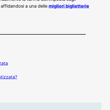
 affidandosi a una delle
migliori biglietterie
zata
atizzata?