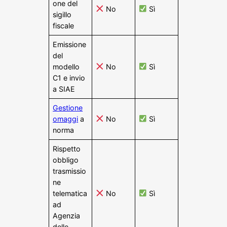
one del
No
Sì
sigillo
fiscale
Emissione
del
modello
No
Sì
C1 e invio
a SIAE
Gestione
omaggi
a
No
Sì
norma
Rispetto
obbligo
trasmissio
ne
telematica
No
Sì
ad
Agenzia
delle